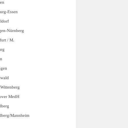
en
urg-Essen
ldorf
gen-Nürnberg
urt / M.
urg
en
ngen
swald
-Wittenberg
over MedH
lberg
lberg/Mannheim