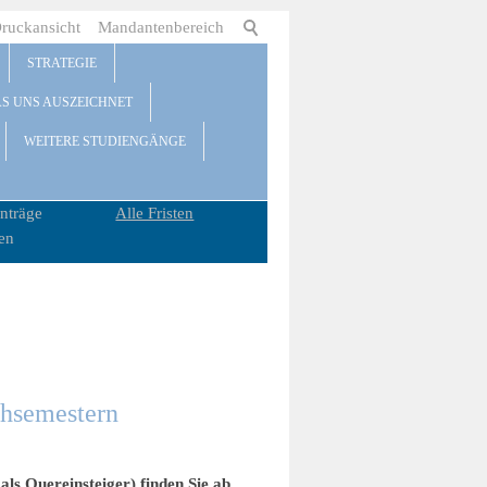
ruckansicht
Mandantenbereich
STRATEGIE
AS UNS AUSZEICHNET
WEITERE STUDIENGÄNGE
nträge
Alle Fristen
en
chsemestern
ls Quereinsteiger) finden Sie ab