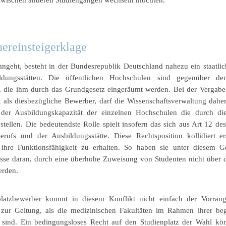
 zwischen anderen Studiengängen wechseln möchten.
ereinsteigerklage
angeht, besteht in der Bundesrepublik Deutschland nahezu ein staatli
ildungsstätten. Die öffentlichen Hochschulen sind gegenüber d
die ihm durch das Grundgesetz eingeräumt werden. Bei der Vergabe d
t als diesbezügliche Bewerber, darf die Wissenschaftsverwaltung dahe
 der Ausbildungskapazität der einzelnen Hochschulen die durch di
tellen. Die bedeutendste Rolle spielt insofern das sich aus Art 12 d
rufs und der Ausbildungsstätte. Diese Rechtsposition kollidiert er
n ihre Funktionsfähigkeit zu erhalten. So haben sie unter diesem G
resse daran, durch eine überhohe Zuweisung von Studenten nicht über d
erden.
platzbewerber kommt in diesem Konflikt nicht einfach der Vorrang
 zur Geltung, als die medizinischen Fakultäten im Rahmen ihrer beg
ind. Ein bedingungsloses Recht auf den Studienplatz der Wahl kön