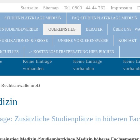
Startseite
Sitemap
Tel. 0800 | 44 44 762
Impressum
D
STUDIENPLATZKLAGE MEDIZIN
FAQ STUDIENPLATZKLAGE MEDIZIN
ITSTUDIENBEWERBER
QUEREINSTIEG
BERATER
ÜBER UNS - W
PUBLIKATIONEN & PRESSE
UNSERE VORGEHENSWEISE
KONTAKT
KTUELLES
-> KOSTENLOSE ERSTBERATUNG HIER BUCHEN
e
Keine Einträge
Keine Einträge
Keine Ei
vorhanden
vorhanden
vorhand
dizin
lage: Zusätzliche Studienplätze in höheren Fa
einstieg Medizin (Studienplatzklage Medizin höheres Fachsemester a