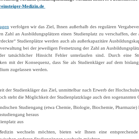
insteiger-Medizin.de
lagen
verfolgen wir das Ziel, Ihnen außerhalb des regulären Vergabeve
en Zahl an Ausbildungsplätzen einen Studienplatz zu verschaffen, der 
erdeckte“ Studienplätze werden auch als außerkapazitäre Ausbildungskap
sverwaltung bei der jeweiligen Festsetzung der Zahl an Ausbildungsplät
der tatsächlicher Hinsicht Fehler unterlaufen sind. Durch eine Stu
cken mit der Konsequenz, dass Sie als Studienkläger auf dem bislang
dium zugelassen werden.
heit der Studienkläger das Ziel, unmittelbar nach Erwerb der Hochschul
ch steht die Möglichkeit der Studienplatzklage auch den sogenannten 
ändischen Studiengang (etwa Chemie, Biologie, Biochemie, Pharmazie) 
nstudiengang heraus
ienplatz aus
edizin wechseln möchten, bieten wir Ihnen eine entsprechende S