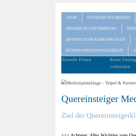
START
STUDIENPLATZ MEDIZIN
BEWERBUNGSOPTIMIERUNG
ZWE
BEWERTUNGEN & ERFAHRUNGEN
BUNDESVERFASSUNGSGERICHT
A
Aktuelle Fristen
Keine Einträg
vorhanden
Quereinsteiger Me
Ziel der Quereinsteigerk
+++ Achtung: Alles Wichtige zum Quer