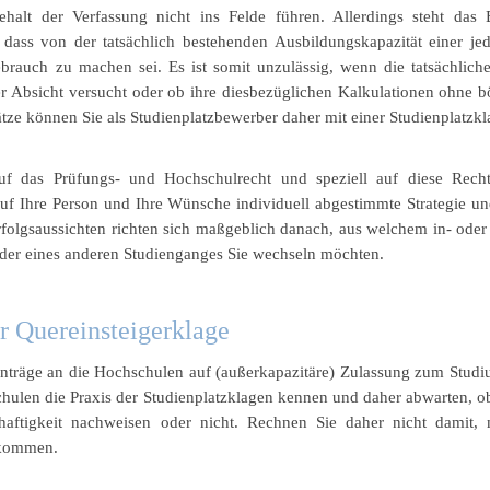
halt der Verfassung nicht ins Felde führen. Allerdings steht das B
ass von der tatsächlich bestehenden Ausbildungskapazität einer je
ebrauch zu machen sei. Es ist somit unzulässig, wenn die tatsächliche
r Absicht versucht oder ob ihre diesbezüglichen Kalkulationen ohne bös
tze können Sie als Studienplatzbewerber daher mit einer Studienplatzkla
uf das Prüfungs- und Hochschulrecht und speziell auf diese Rech
uf Ihre Person und Ihre Wünsche individuell abgestimmte Strategie u
folgsaussichten richten sich maßgeblich danach, aus welchem in- ode
der eines anderen Studienganges Sie wechseln möchten.
r Quereinsteigerklage
Anträge an die Hochschulen auf (außerkapazitäre) Zulassung zum Studiu
chulen die Praxis der Studienplatzklagen kennen und daher abwarten, ob
haftigkeit nachweisen oder nicht. Rechnen Sie daher nicht damit,
 kommen.