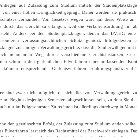
Anliegen auf Zulassung zum Studium mittels der Studienplatzklage
 von einer hohen Dringlichkeit geprägt. Daher werden sie praktisch
tsschutzes verhandelt. Von Gesetzes wegen wäre auf diese Weise an 
 durch das Gericht zu erlangen, weil die Verfahrensordnung für a
rsieht. Anders bei den Studienplatzklagen, denen das BVerfG eine
sonderen verfassungsrechtlichen Schutz genießt. Infolgedessen 
zklagen zuständigen Verwaltungsgerichte, dass die Studierwilligen mit i
uch nehmenden Weg durch verschiedene Gerichtsinstanzen zu 
en schon in den gerichtlichen Eilverfahren einer umfassenden Kontr
, können entsprechende Gerichtsverfahren erfahrungsgemäß verhä
r sind zwar nicht möglich, da sich dies von Verwaltungsgericht zu
s zum Beginn desjenigen Semesters abgeschlossen sein, zu dem Sie di
uch nur im Folgesemester. Zu rechnen ist allerdings durchweg in Monate
ohne den gewünschten Erfolg der Zulassung zum Studium enden sollte, i
s Eilverfahren lässt sich das Rechtsmittel der Beschwerde einlegen. Da