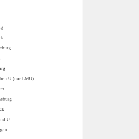
ig
ck
eburg
z
urg
hen U (nur LMU)
er
nsburg
ck
and U
ngen