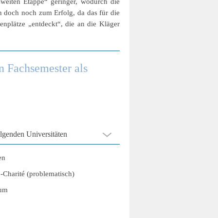
zweiten Etappe“ geringer, wodurch die
n doch noch zum Erfolg, da das für die
enplätze „entdeckt“, die an die Kläger
n Fachsemester als
lgenden Universitäten
en
n-Charité (problematisch)
um