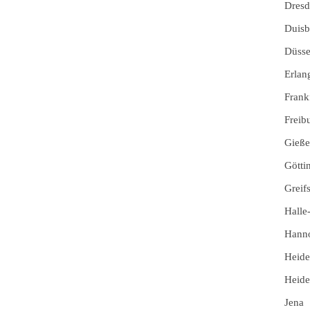
Dresd
Duisb
Düsse
Erlan
Frankf
Freib
Gieß
Götti
Greif
Halle
Hann
Heide
Heide
Jena