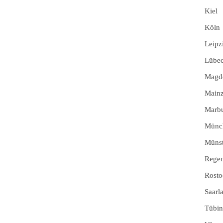
Kiel
Köln
Leipz
Lübe
Magd
Main
Marb
Münc
Münst
Rege
Rosto
Saarl
Tübi