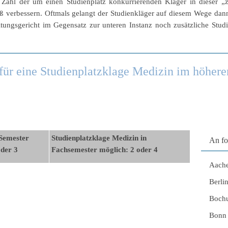
e Zahl der um einen Studienplatz konkurrierenden Kläger in dieser „
ß verbessern. Oftmals gelangt der Studienkläger auf diesem Wege dan
tungsgericht im Gegensatz zur unteren Instanz noch zusätzliche Studi
 für eine Studienplatzklage Medizin im höhere
Semester
Studienplatzklage Medizin in
An fo
oder 3
Fachsemester möglich: 2 oder 4
Aach
Berli
Boch
Bonn