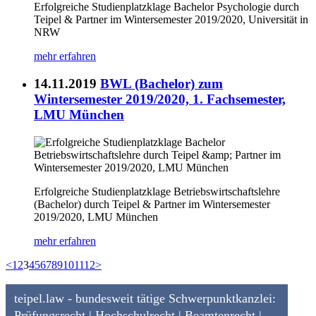
Erfolgreiche Studienplatzklage Bachelor Psychologie durch
Teipel & Partner im Wintersemester 2019/2020, Universität in
NRW
mehr erfahren
14.11.2019
BWL (Bachelor) zum
Wintersemester 2019/2020, 1. Fachsemester,
LMU München
Erfolgreiche Studienplatzklage Betriebswirtschaftslehre
(Bachelor) durch Teipel & Partner im Wintersemester
2019/2020, LMU München
mehr erfahren
<
1
2
3
4
5
6
7
8
9
10
11
12
>
teipel.law - bundesweit tätige Schwerpunktkanzlei:
Prüfungsrecht | Hochschulrecht | Beamtenrecht |