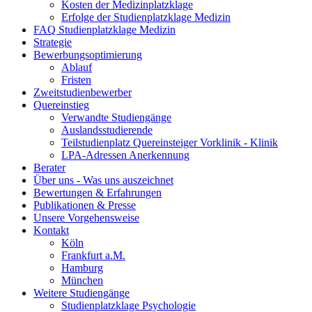
Kosten der Medizinplatzklage
Erfolge der Studienplatzklage Medizin
FAQ Studienplatzklage Medizin
Strategie
Bewerbungsoptimierung
Ablauf
Fristen
Zweitstudienbewerber
Quereinstieg
Verwandte Studiengänge
Auslandsstudierende
Teilstudienplatz Quereinsteiger Vorklinik - Klinik
LPA-Adressen Anerkennung
Berater
Über uns - Was uns auszeichnet
Bewertungen & Erfahrungen
Publikationen & Presse
Unsere Vorgehensweise
Kontakt
Köln
Frankfurt a.M.
Hamburg
München
Weitere Studiengänge
Studienplatzklage Psychologie