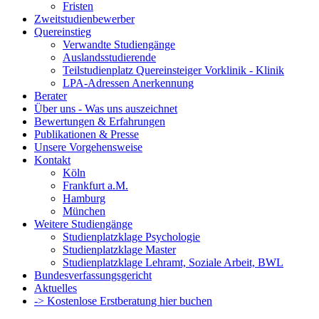
Fristen
Zweitstudienbewerber
Quereinstieg
Verwandte Studiengänge
Auslandsstudierende
Teilstudienplatz Quereinsteiger Vorklinik - Klinik
LPA-Adressen Anerkennung
Berater
Über uns - Was uns auszeichnet
Bewertungen & Erfahrungen
Publikationen & Presse
Unsere Vorgehensweise
Kontakt
Köln
Frankfurt a.M.
Hamburg
München
Weitere Studiengänge
Studienplatzklage Psychologie
Studienplatzklage Master
Studienplatzklage Lehramt, Soziale Arbeit, BWL
Bundesverfassungsgericht
Aktuelles
-> Kostenlose Erstberatung hier buchen