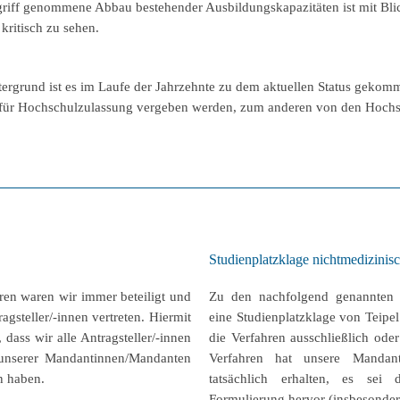
Angriff genommene Abbau bestehender Ausbildungskapazitäten ist mit Blic
kritisch zu sehen.
ergrund ist es im Laufe der Jahrzehnte zu dem aktuellen Status gekomm
 für Hochschulzulassung vergeben werden, zum anderen von den Hochsc
Studienplatzklage nichtmedizinis
en waren wir immer beteiligt und
Zu den nachfolgend genannten 
gsteller/-innen vertreten. Hiermit
eine Studienplatzklage von Teipel
 dass wir alle Antragsteller/-innen
die Verfahren ausschließlich oder
 unserer Mandantinnen/Mandanten
Verfahren hat unsere Mandant
en haben.
tatsächlich erhalten, es se
Formulierung hervor (insbesonder