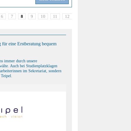
6
7
8
9
10
11
12
>
 für eine Erstberatung bequem
uns immer durch unsere
älte. Auch bei Studienplatzklagen
arbeiterinnen im Sekretariat, sondern
 Teipel.