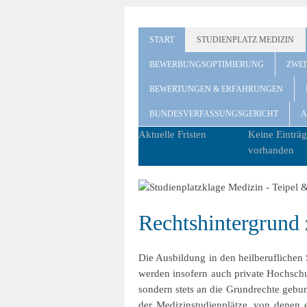
START
STUDIENPLATZ MEDIZIN
BEWERBUNGSOPTIMIERUNG
ZWE
BEWERTUNGEN & ERFAHRUNGEN
BUNDESVERFASSUNGSGERICHT
A
Aktuelle Fristen
Keine Einträg
vorhanden
Rechtshintergrund 
Die Ausbildung in den heilberuflichen 
werden insofern auch private Hochschul
sondern stets an die Grundrechte gebu
der Medizinstudienplätze, von denen e