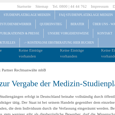
Startseite
Sitemap
Tel. 0800 | 44 44 762
Impressum
D
STUDIENPLATZKLAGE MEDIZIN
FAQ STUDIENPLATZKLAGE MEDIZIN
ITSTUDIENBEWERBER
QUEREINSTIEG
BERATER
ÜBER UNS - W
PUBLIKATIONEN & PRESSE
UNSERE VORGEHENSWEISE
KONTAKT
KTUELLES
-> KOSTENLOSE ERSTBERATUNG HIER BUCHEN
e
Keine Einträge
Keine Einträge
Keine Ei
vorhanden
vorhanden
vorhand
zur Vergabe der Medizin-Studienpl
Studiengängen erfolgt in Deutschland beinahe vollständig durch öffentl
träger tätig. Der Staat ist bei seinem Handeln gegenüber dem einzelnen 
nden, die dem Individuum durch die Verfassung eingeräumt werden. Be
s stets weniger gibt als diesbezügliche Bewerber, darf die Wissensch