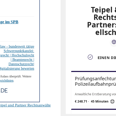
age im SPB
.law - bundesweit tätige
Schwerpunktkanzlei:
srecht | Hochschulrecht
| Beamtenrecht |
Datenschutzrecht|
igitalisierung bewerten
Anlass überprüft. Weitere
richtlinien
.
ipel und Partner Rechtsanwälte