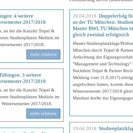
ingen: 4 weitere
20.04.2018
Doppelerfolg fü
ersemester 2017/2018
an der TU München: Studien
Master BWL TU München im
, an der die Kanzlei Teipel &
gleich zweimal erfolgreich
iteren Studienplätzen Medizin im
Master-Studienplatzklage/Prüf
ntersemester 2017/2018.
München durch Teipel & Partner
mehr erfahren
Anfechtung des Eignungsverfah
"Management and Technology"
Nachdem Teipel & Partner Rechts
 Tübingen: 3 weitere
Meldung vom 11.9.2017) erfolg
ersemester 2017/2018
angefochten hatten, konnte dies
, an der die Kanzlei Teipel &
Wintersemester 2017/2018 gleic
iteren Studienplätzen Medizin im
Mandant durfte das Eignungsge
m Wintersemester 2017/2018.
mehr erfahren
19.04.2018
Studienplatzkl