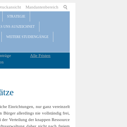
ruckansicht
Mandantenbereich
STRATEGIE
AS UNS AUSZEICHNET
WEITERE STUDIENGÄNGE
nträge
Alle Fristen
en
ätze
iche Einrichtungen, nur ganz vereinzelt
Bürger allerdings nie vollständig frei,
i der Verteilung der knappen Ressource
aftsverwaltung daher nicht nach freiem