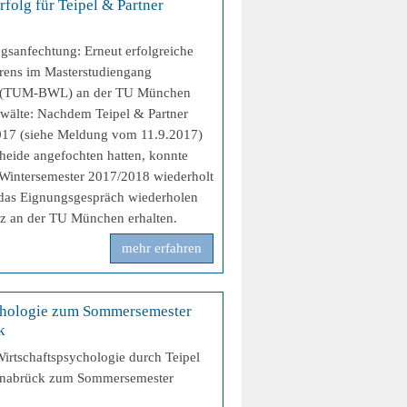
olg für Teipel & Partner
gsanfechtung: Erneut erfolgreiche
rens im Masterstudiengang
 (TUM-BWL) an der TU München
nwälte: Nachdem Teipel & Partner
2017 (siehe Meldung vom 11.9.2017)
heide angefochten hatten, konnte
 Wintersemester 2017/2018 wiederholt
 das Eignungsgespräch wiederholen
tz an der TU München erhalten.
mehr erfahren
chologie zum Sommersemester
k
Wirtschaftspsychologie durch Teipel
>
Osnabrück zum Sommersemester