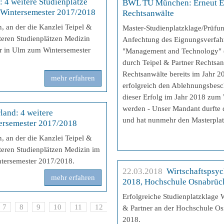
 4 weitere Studienplätze
BWL TU München: Erneut Erf
m Wintersemester 2017/2018
Rechtsanwälte
, an der die Kanzlei Teipel &
Master-Studienplatzklage/Prüfun
iteren Studienplätzen Medizin
Anfechtung des Eignungsverfah
er in Ulm zum Wintersemester
"Management and Technology"
durch Teipel & Partner Rechtsa
Rechtsanwälte bereits im Jahr 
mehr erfahren
erfolgreich den Ablehnungsbesc
dieser Erfolg im Jahr 2018 zum
werden - Unser Mandant durfte
land: 4 weitere
und hat nunmehr den Masterpla
ersemester 2017/2018
, an der die Kanzlei Teipel &
iteren Studienplätzen Medizin im
ntersemester 2017/2018.
22.03.2018
Wirtschaftspsy
mehr erfahren
2018, Hochschule Osnabrüc
Erfolgreiche Studienplatzklage 
7
8
9
10
11
12
13
14
15
16
17
& Partner an der Hochschule 
2018.