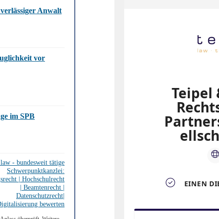
uverlässiger Anwalt
uglichkeit vor
age im SPB
.law - bundesweit tätige
Schwerpunktkanzlei:
srecht | Hochschulrecht
| Beamtenrecht |
Datenschutzrecht|
igitalisierung bewerten