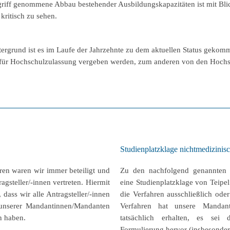
Angriff genommene Abbau bestehender Ausbildungskapazitäten ist mit Blic
kritisch zu sehen.
ergrund ist es im Laufe der Jahrzehnte zu dem aktuellen Status gekomm
 für Hochschulzulassung vergeben werden, zum anderen von den Hochsc
Studienplatzklage nichtmedizinis
en waren wir immer beteiligt und
Zu den nachfolgend genannten 
gsteller/-innen vertreten. Hiermit
eine Studienplatzklage von Teipel
 dass wir alle Antragsteller/-innen
die Verfahren ausschließlich oder
 unserer Mandantinnen/Mandanten
Verfahren hat unsere Mandant
en haben.
tatsächlich erhalten, es se
Formulierung hervor (insbesonder