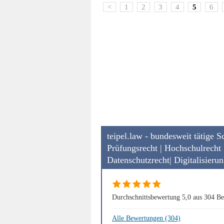
<
1
2
3
4
5
6
teipel.law - bundesweit tätige 
Prüfungsrecht | Hochschulrecht 
Datenschutzrecht| Digitalisieru
Durchschnittsbewertung 5,0 aus 304 B
Alle Bewertungen (304)