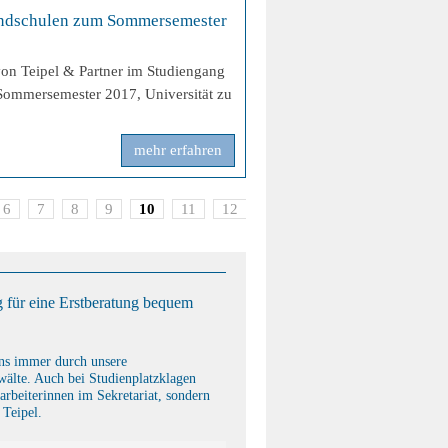
>
ndschulen zum Sommersemester
von Teipel & Partner im Studiengang
ommersemester 2017, Universität zu
mehr erfahren
6
7
8
9
10
11
12
>
 für eine Erstberatung bequem
uns immer durch unsere
älte. Auch bei Studienplatzklagen
arbeiterinnen im Sekretariat, sondern
 Teipel.