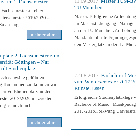
11.09.2017
Master TUM-BWL
tze im 1. Fachsemester
TU München
. Fachsemester an einer
Master: Erfolgreiche Anfechtung
intersemester 2019/2020 -
im Masterstudiengang "Manag
 Zulassung
an der TU München: Aufhebung
mehr erfahren
Mandantin durfte Eignungsgesp
den Masterplatz an der TU Mün
enplatz 2. Fachsemester zum
rsität Göttingen – Nur
ält Studienplatz
22.08.2017
Bachelor of Mu
Rechtsanwälte geführten
zum Wintersemester 2017/20
ang Humanmedizin konnten wir
Künste, Essen
en Vollstudienplatz an der
Erfolgreiche Studienplatzklage 
ester 2019/2020 im zweiten
Bachelor of Music „Musikpädag
ng ist noch nicht
2017/2018,Folkwang Universität
mehr erfahren