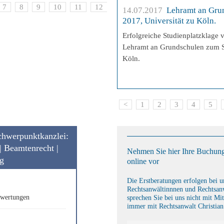
7
8
9
10
11
12
13
14
15
16
17
14.07.2017
Lehramt an Gru
2017, Universität zu Köln.
Erfolgreiche Studienplatzklage 
Lehramt an Grundschulen zum S
Köln.
<
1
2
3
4
5
Schwerpunktkanzlei:
| Beamtenrecht |
Nehmen Sie hier Ihre Buchung
ng
online vor
Die Erstberatungen erfolgen bei 
Rechtsanwältinnnen und Rechtsanw
ewertungen
sprechen Sie bei uns nicht mit Mit
immer mit Rechtsanwalt Christian