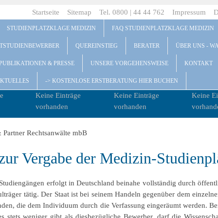
Startseite
Sitemap
Tel. 0800 | 44 44 762
Impressum
D
STUDIENPLATZKLAGE MEDIZIN
FAQ STUDIENPLATZKLAGE MEDIZIN
ITSTUDIENBEWERBER
QUEREINSTIEG
BERATER
ÜBER UNS - W
PUBLIKATIONEN & PRESSE
UNSERE VORGEHENSWEISE
KONTAKT
KTUELLES
-> KOSTENLOSE ERSTBERATUNG HIER BUCHEN
e
Keine Einträge
Keine Einträge
Keine Ei
vorhanden
vorhanden
vorhand
zur Vergabe der Medizin-Studienpl
Studiengängen erfolgt in Deutschland beinahe vollständig durch öffentl
träger tätig. Der Staat ist bei seinem Handeln gegenüber dem einzelnen 
nden, die dem Individuum durch die Verfassung eingeräumt werden. Be
s stets weniger gibt als diesbezügliche Bewerber, darf die Wissensch