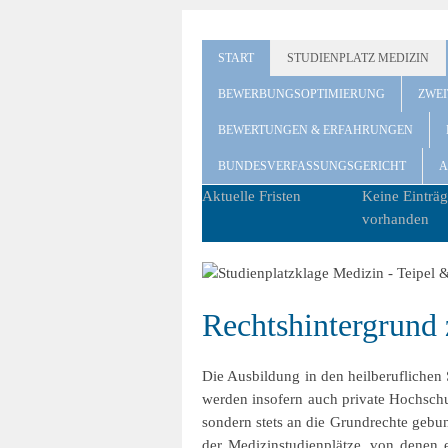
START
STUDIENPLATZ MEDIZIN
BEWERBUNGSOPTIMIERUNG
ZWE
BEWERTUNGEN & ERFAHRUNGEN
BUNDESVERFASSUNGSGERICHT
A
Aktuelle Fristen
Keine Einträg
vorhanden
Rechtshintergrund 
Die Ausbildung in den heilberuflichen 
werden insofern auch private Hochschul
sondern stets an die Grundrechte gebu
der Medizinstudienplätze, von denen e