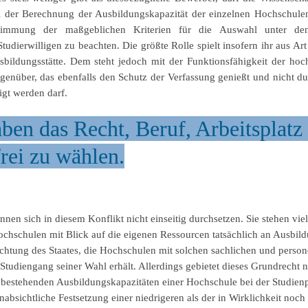
 der Berechnung der Ausbildungskapazität der einzelnen Hochschulen
timmung der maßgeblichen Kriterien für die Auswahl unter de
Studierwilligen zu beachten. Die größte Rolle spielt insofern ihr aus A
sbildungsstätte. Dem steht jedoch mit der Funktionsfähigkeit der hoc
nüber, das ebenfalls den Schutz der Verfassung genießt und nicht dur
igt werden darf.
ben das Recht, Beruf, Arbeitsplatz
rei zu wählen.
nnen sich in diesem Konflikt nicht einseitig durchsetzen. Sie stehen vi
chschulen mit Blick auf die eigenen Ressourcen tatsächlich an Ausbildu
chtung des Staates, die Hochschulen mit solchen sachlichen und personel
 Studiengang seiner Wahl erhält. Allerdings gebietet dieses Grundrecht 
l bestehenden Ausbildungskapazitäten einer Hochschule bei der Studien
absichtliche Festsetzung einer niedrigeren als der in Wirklichkeit noch