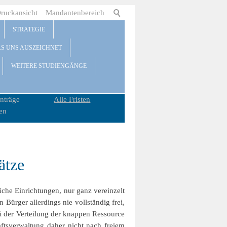
ruckansicht
Mandantenbereich
STRATEGIE
AS UNS AUSZEICHNET
WEITERE STUDIENGÄNGE
nträge
Alle Fristen
en
ätze
iche Einrichtungen, nur ganz vereinzelt
Bürger allerdings nie vollständig frei,
i der Verteilung der knappen Ressource
aftsverwaltung daher nicht nach freiem