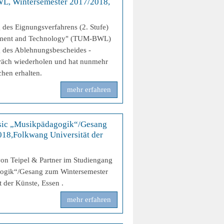
, Wintersemester 2017/2018,
 des Eignungsverfahrens (2. Stufe)
ement and Technology" (TUM-BWL)
 des Ablehnungsbescheides -
räch wiederholen und hat nunmehr
chen erhalten.
mehr erfahren
sic „Musikpädagogik“/Gesang
18,Folkwang Universität der
von Teipel & Partner im Studiengang
ogik“/Gesang zum Wintersemester
 der Künste, Essen .
mehr erfahren