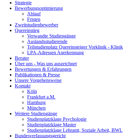
Strategie
Bewerbungsoptimierung
Ablauf
Fristen
Zweitstudienbewerber
Quereinstieg
Verwandte Studiengänge
Auslandsstudierende
Teilstudienplatz Quereinsteiger Vorklinik - Klinik
LPA-Adressen Anerkennung
Berater
Über uns - Was uns auszeichnet
Bewertungen & Erfahrungen
Publikationen & Presse
Unsere Vorgehensweise
Kontakt
Köln
Frankfurt a.M.
Hamburg
München
Weitere Studiengänge
Studienplatzklage Psychologie
Studienplatzklage Master
Studienplatzklage Lehramt, Soziale Arbeit, BWL
Bundesverfassungsgericht