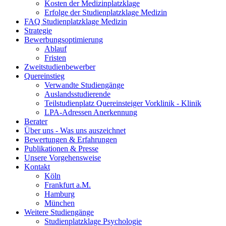
Kosten der Medizinplatzklage
Erfolge der Studienplatzklage Medizin
FAQ Studienplatzklage Medizin
Strategie
Bewerbungsoptimierung
Ablauf
Fristen
Zweitstudienbewerber
Quereinstieg
Verwandte Studiengänge
Auslandsstudierende
Teilstudienplatz Quereinsteiger Vorklinik - Klinik
LPA-Adressen Anerkennung
Berater
Über uns - Was uns auszeichnet
Bewertungen & Erfahrungen
Publikationen & Presse
Unsere Vorgehensweise
Kontakt
Köln
Frankfurt a.M.
Hamburg
München
Weitere Studiengänge
Studienplatzklage Psychologie